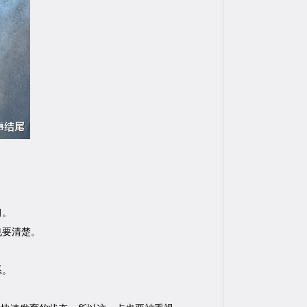
习。
也要清楚。
系。