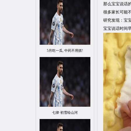
那么宝宝说话
很多家长可能
研究发现：宝
宝宝说话时间
5月吃一瓜, 中药不用抓!
七律·初雪绘山河