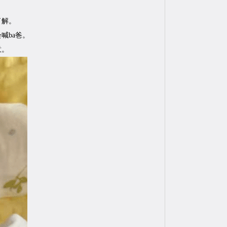
了解。
喊ba爸。
意。